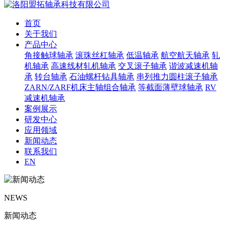
首页
关于我们
产品中心
角接触球轴承
滚珠丝杠轴承
低温轴承
航空航天轴承
轧
机轴承
高速线材轧机轴承
交叉滚子轴承
谐波减速机轴
承
转台轴承
石油螺杆钻具轴承
串列推力圆柱滚子轴承
ZARN/ZARF机床主轴组合轴承
等截面薄壁球轴承
RV
减速机轴承
案例展示
研发中心
应用领域
新闻动态
联系我们
EN
NEWS
新闻动态