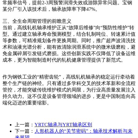
常频率信号，提前2-3周预警润滑失效或游隙异常问题。宝钢
某分厂引入该技术后，轴承故障率下降47%。
‌三、全生命周期管理的前瞻意义‌
当前，高线轧机轴承维护正从“故障后维修”向“预防性维护”转
型。通过建立轴承寿命预测模型，结合轧制吨位、转速累计值
等参数，可精准规划备件更换周期。同时，推广超声波清洗技
术和油液光谱分析，能有效清除润滑系统中的微米级磨粒，避
免金属碎屑引发链式磨损。这些创新实践不仅降低了设备运维
成本，更为智能制造时代的轧机健康管理提供了新范式。
作为钢铁工业的“精密齿轮”，高线轧机轴承的稳定运行牵动着
整个生产链的神经。只有通过多学科交叉的技术革新和全流程
管控，才能突破传统维护模式的局限，为行业高质量发展注入
持久动力。这不仅是设备管理领域的进步，更是中国制造向高
端化迈进的重要缩影。
上一篇：
YRTC轴承与YRT轴承区别
下一篇：
人形机器人的“关节密码”：轴承技术解析与未
来展望