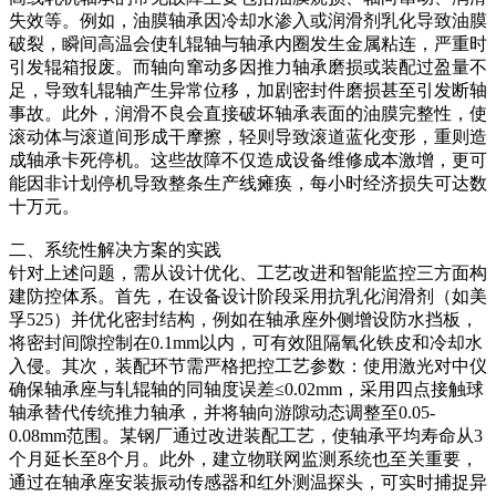
失效等。例如，油膜轴承因冷却水渗入或润滑剂乳化导致油膜
破裂，瞬间高温会使轧辊轴与轴承内圈发生金属粘连，严重时
引发辊箱报废。而轴向窜动多因推力轴承磨损或装配过盈量不
足，导致轧辊轴产生异常位移，加剧密封件磨损甚至引发断轴
事故。此外，润滑不良会直接破坏轴承表面的油膜完整性，使
滚动体与滚道间形成干摩擦，轻则导致滚道蓝化变形，重则造
成轴承卡死停机。这些故障不仅造成设备维修成本激增，更可
能因非计划停机导致整条生产线瘫痪，每小时经济损失可达数
十万元。
二、系统性解决方案的实践‌
针对上述问题，需从设计优化、工艺改进和智能监控三方面构
建防控体系。首先，在设备设计阶段采用抗乳化润滑剂（如美
孚525）并优化密封结构，例如在轴承座外侧增设防水挡板，
将密封间隙控制在0.1mm以内，可有效阻隔氧化铁皮和冷却水
入侵。其次，装配环节需严格把控工艺参数：使用激光对中仪
确保轴承座与轧辊轴的同轴度误差≤0.02mm，采用四点接触球
轴承替代传统推力轴承，并将轴向游隙动态调整至0.05-
0.08mm范围。某钢厂通过改进装配工艺，使轴承平均寿命从3
个月延长至8个月。此外，建立物联网监测系统也至关重要，
通过在轴承座安装振动传感器和红外测温探头，可实时捕捉异