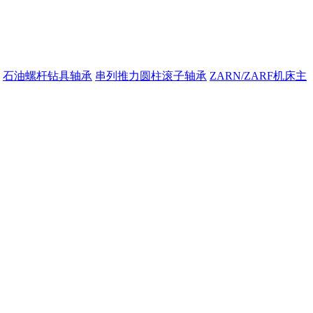
石油螺杆钻具轴承
串列推力圆柱滚子轴承
ZARN/ZARF机床主