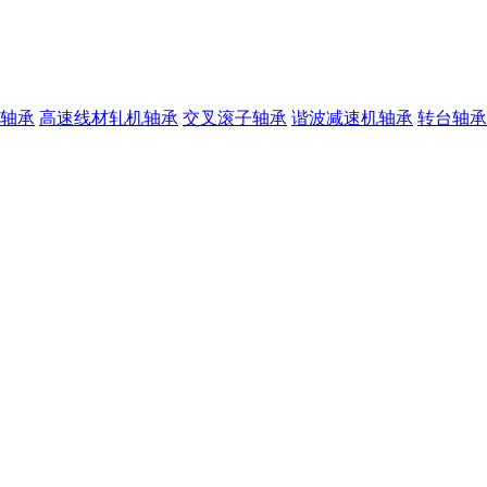
轴承
高速线材轧机轴承
交叉滚子轴承
谐波减速机轴承
转台轴承