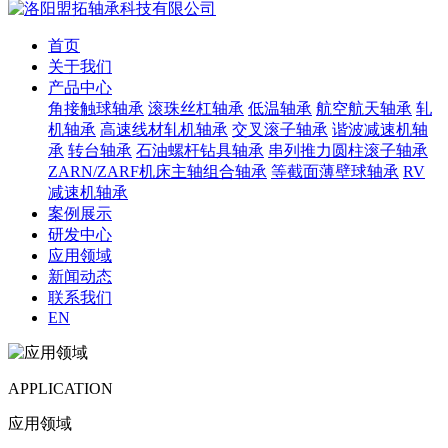
首页
关于我们
产品中心
角接触球轴承
滚珠丝杠轴承
低温轴承
航空航天轴承
轧
机轴承
高速线材轧机轴承
交叉滚子轴承
谐波减速机轴
承
转台轴承
石油螺杆钻具轴承
串列推力圆柱滚子轴承
ZARN/ZARF机床主轴组合轴承
等截面薄壁球轴承
RV
减速机轴承
案例展示
研发中心
应用领域
新闻动态
联系我们
EN
APPLICATION
应用领域