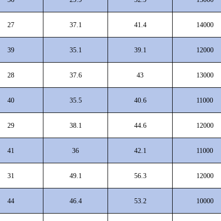
27
37.1
41.4
14000
39
35.1
39.1
12000
28
37.6
43
13000
40
35.5
40.6
11000
29
38.1
44.6
12000
41
36
42.1
11000
31
49.1
56.3
12000
44
46.4
53.2
10000