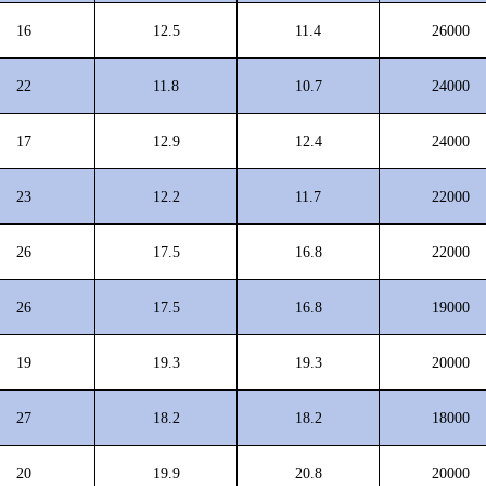
16
12.5
11.4
26000
22
11.8
10.7
24000
17
12.9
12.4
24000
23
12.2
11.7
22000
26
17.5
16.8
22000
26
17.5
16.8
19000
19
19.3
19.3
20000
27
18.2
18.2
18000
20
19.9
20.8
20000