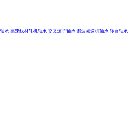
轴承
高速线材轧机轴承
交叉滚子轴承
谐波减速机轴承
转台轴承