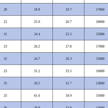
28
18.8
19.7
17000
22
25.9
26.7
18000
31
24.4
25.2
15000
23
26.2
27.8
17000
32
24.7
26.3
15000
25
31.2
33.5
16000
35
29.5
31.7
13000
25
61.6
34.9
15000
36
29.9
32.9
13000