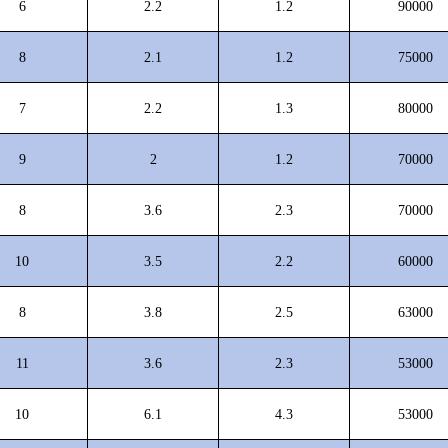
6
2.2
1.2
90000
8
2.1
1.2
75000
7
2.2
1.3
80000
9
2
1.2
70000
8
3.6
2.3
70000
10
3.5
2.2
60000
8
3.8
2.5
63000
11
3.6
2.3
53000
10
6.1
4.3
53000