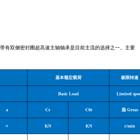
带有双侧密封圈超高速主轴轴承是目前主流的选择之一。主要
基本额定载荷
极限转速
Basic Load
Limited spe
a
Cr
C0r
脂
Greas
≈
KN
KN
r/min