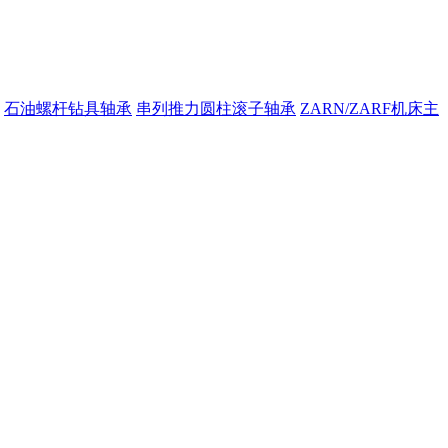
石油螺杆钻具轴承
串列推力圆柱滚子轴承
ZARN/ZARF机床主