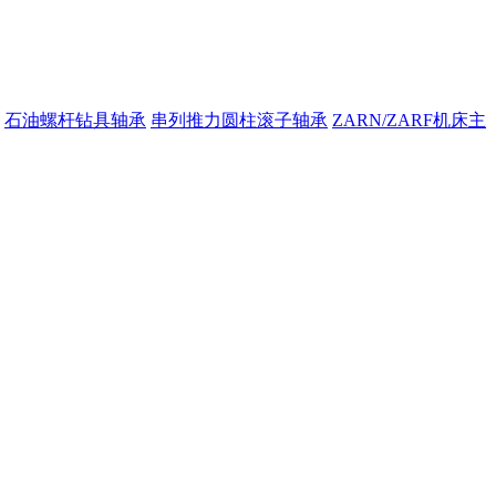
石油螺杆钻具轴承
串列推力圆柱滚子轴承
ZARN/ZARF机床主