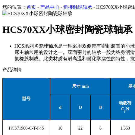
您的位置：
首页
-
产品中心
-
角接触球轴承
- HCS70XX小球
HCS70XX小球密封陶瓷球轴承
HCS系列陶瓷球轴承是一种采用双侧带有密封装置的小
床主轴常用的设计之一。双面密封的轴承一般为终身润滑
氟橡胶制成。此类材质有耐高温和耐化学腐蚀的特性，抗
产品详情
尺寸
mm
基
型号
动载荷
d
D
B
C
N
r
HCS71900-C-T-P4S
10
22
6
1,360