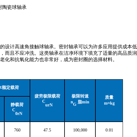
密封陶瓷球轴承
球的设计高速角接触球轴承。密封轴承可以为许多应用提供成本
，而且不应冲洗。这类轴承在洁净环境下填充了适量的高品质润
老化和抗氧化能力也非常好，成为密封圈的选择材料。
本额定载荷
疲劳极限载荷
极限转速
质量
C
n
脂
min
m≈kg
G
静载荷
ur
N
C
0r
N
760
47.5
100,000
0.01