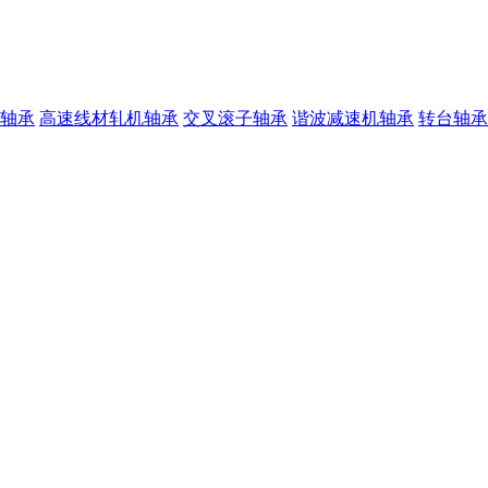
轴承
高速线材轧机轴承
交叉滚子轴承
谐波减速机轴承
转台轴承