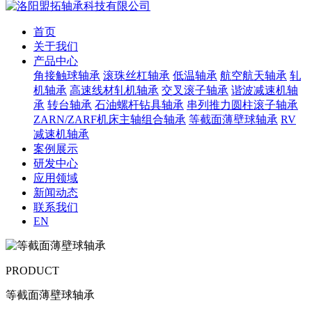
首页
关于我们
产品中心
角接触球轴承
滚珠丝杠轴承
低温轴承
航空航天轴承
轧
机轴承
高速线材轧机轴承
交叉滚子轴承
谐波减速机轴
承
转台轴承
石油螺杆钻具轴承
串列推力圆柱滚子轴承
ZARN/ZARF机床主轴组合轴承
等截面薄壁球轴承
RV
减速机轴承
案例展示
研发中心
应用领域
新闻动态
联系我们
EN
PRODUCT
等截面薄壁球轴承