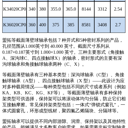
K34020CP0
340
380
355.0
365.0
8144
3312
2.54
K36020CP0
360
400
375
385
8581
3408
2.7
盟拓等截面薄壁球轴承
包括
7
种开式和
5
种密封系列
的产品
，
孔径范围从
1.000
英寸到
40.000
英寸。截面尺寸系列从
0.187
×
0.187
英寸到
1.000
×
1.000
英寸。三种主要形式（
角接触
A
、
深沟球
C
、
四点接触球
X
）的轴承，密封形式的
主要有深
沟球轴承和角接触球轴承
两种（
C
、
X
）。
等截面薄壁轴承
有三种基本类型：深沟球轴承（
C
型）、角接
触球轴承（
A
型）、四点接触球轴承（
X
型）
——
此设计
为应
对多种载荷情况
——
每种类型包括不同的尺寸或者系列（例如
KA
、
KB
、
K
C
、
KG
、
KF
等）。
等截面薄壁轴承
有多种保持
架类型可供选择，保持架可以将滚动体均匀分隔，防止它们相
互接触摩擦。常见保持架类型包括：一体式
“
弹锁式窗孔
”
，一
体式圆窗孔，环形成型线材，聚四氟乙烯隔块、分隔球等。
盟拓轴承可以提供不同内部游隙、润滑、保持架以及其他特性
的产品，能够满足大多数客户的需求。如果需要非标定制轴承