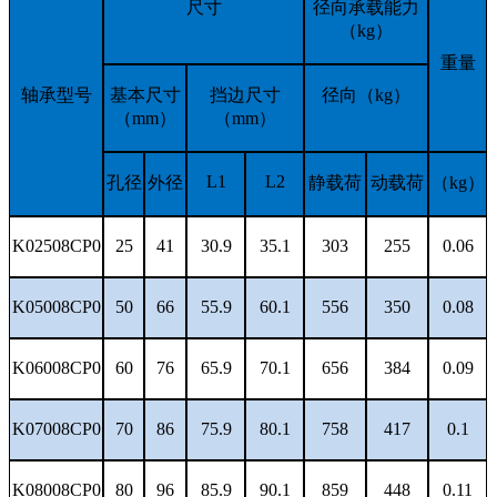
尺寸
径向承载能力
（
kg）
重量
轴承型号
基本尺寸
挡边尺寸
径向（
kg）
（
mm）
（
mm）
L1
L2
孔径
外径
静载荷
动载荷
（
kg）
K02508CP0
25
41
30.9
35.1
303
255
0.06
K05008CP0
50
66
55.9
60.1
556
350
0.08
K06008CP0
60
76
65.9
70.1
656
384
0.09
K07008CP0
70
86
75.9
80.1
758
417
0.1
K08008CP0
80
96
85.9
90.1
859
448
0.11