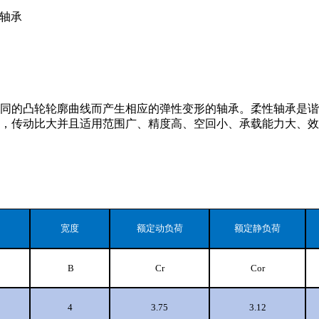
性轴承
同的凸轮轮廓曲线而产生相应的弹性变形的轴承。柔性轴承是谐
，传动比大并且适用范围广、精度高、空回小、承载能力大、效
宽度
额定动负荷
额定静负荷
B
Cr
Cor
4
3.75
3.12