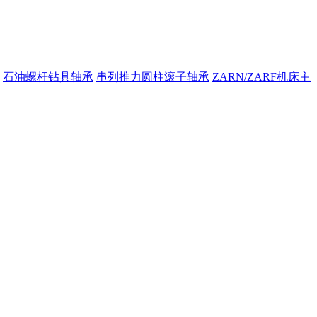
石油螺杆钻具轴承
串列推力圆柱滚子轴承
ZARN/ZARF机床主