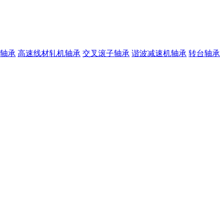
轴承
高速线材轧机轴承
交叉滚子轴承
谐波减速机轴承
转台轴承