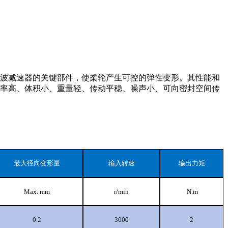
波减速器的关键部件，使柔轮产生可控的弹性变形。其性能和
率高、体积小、重量轻、传动平稳、噪声小、可向密封空间传
最大径向变形量
输入转速
输出力矩
Max. mm
r/min
N.m
0.2
3000
2