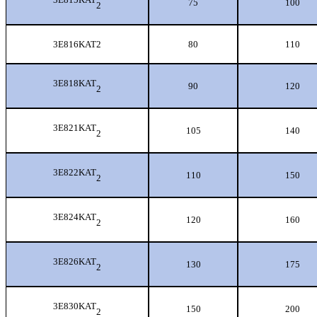
75
100
2
3E816KAT2
80
110
3E818KAT
90
120
2
3E821KAT
105
140
2
3E822KAT
110
150
2
3E824KAT
120
160
2
3E826KAT
130
175
2
3E830KAT
150
200
2