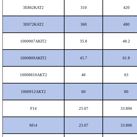
3E862KAT2
310
420
3E872KAT2
360
480
1000907AKIT2
35.8
48.2
1000809AKIT2
45.7
61.8
10008810AKT2
48
63
1000912AKT2
60
80
F14
25.07
33.896
M14
25.07
33.896