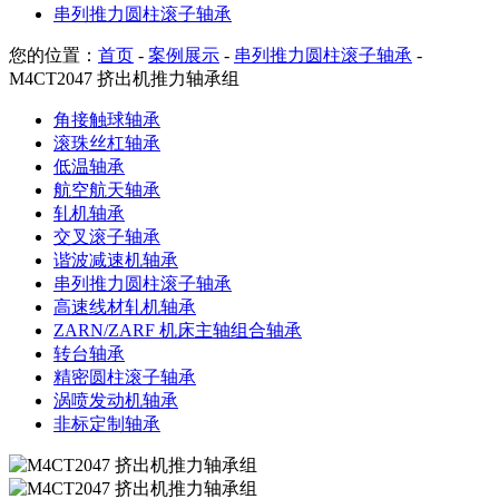
串列推力圆柱滚子轴承
您的位置：
首页
-
案例展示
-
串列推力圆柱滚子轴承
-
M4CT2047 挤出机推力轴承组
角接触球轴承
滚珠丝杠轴承
低温轴承
航空航天轴承
轧机轴承
交叉滚子轴承
谐波减速机轴承
串列推力圆柱滚子轴承
高速线材轧机轴承
ZARN/ZARF 机床主轴组合轴承
转台轴承
精密圆柱滚子轴承
涡喷发动机轴承
非标定制轴承