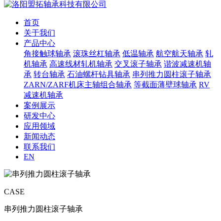
首页
关于我们
产品中心
角接触球轴承
滚珠丝杠轴承
低温轴承
航空航天轴承
轧
机轴承
高速线材轧机轴承
交叉滚子轴承
谐波减速机轴
承
转台轴承
石油螺杆钻具轴承
串列推力圆柱滚子轴承
ZARN/ZARF机床主轴组合轴承
等截面薄壁球轴承
RV
减速机轴承
案例展示
研发中心
应用领域
新闻动态
联系我们
EN
CASE
串列推力圆柱滚子轴承