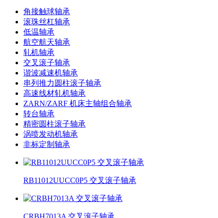
角接触球轴承
滚珠丝杠轴承
低温轴承
航空航天轴承
轧机轴承
交叉滚子轴承
谐波减速机轴承
串列推力圆柱滚子轴承
高速线材轧机轴承
ZARN/ZARF 机床主轴组合轴承
转台轴承
精密圆柱滚子轴承
涡喷发动机轴承
非标定制轴承
RB11012UUCC0P5 交叉滚子轴承
CRBH7013A 交叉滚子轴承