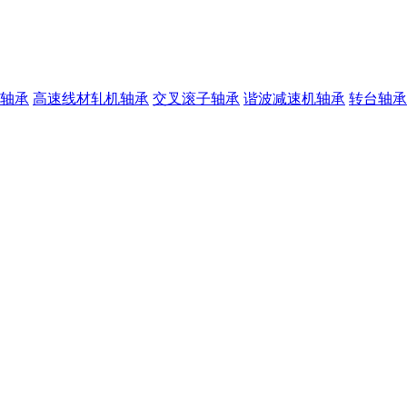
轴承
高速线材轧机轴承
交叉滚子轴承
谐波减速机轴承
转台轴承