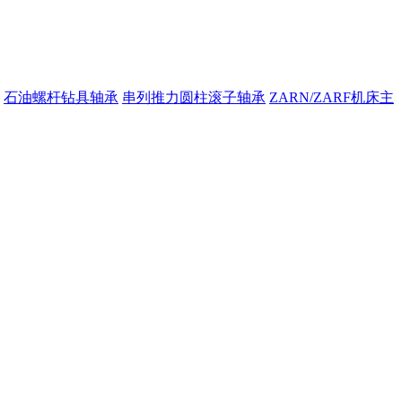
石油螺杆钻具轴承
串列推力圆柱滚子轴承
ZARN/ZARF机床主