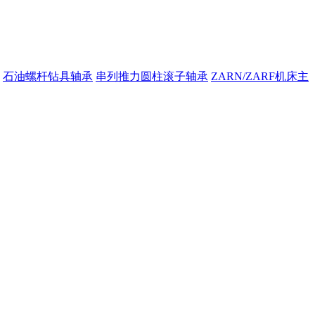
石油螺杆钻具轴承
串列推力圆柱滚子轴承
ZARN/ZARF机床主