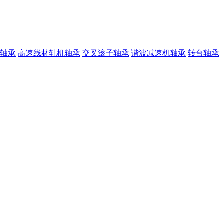
轴承
高速线材轧机轴承
交叉滚子轴承
谐波减速机轴承
转台轴承