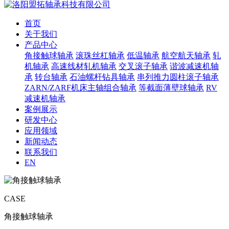
首页
关于我们
产品中心
角接触球轴承
滚珠丝杠轴承
低温轴承
航空航天轴承
轧
机轴承
高速线材轧机轴承
交叉滚子轴承
谐波减速机轴
承
转台轴承
石油螺杆钻具轴承
串列推力圆柱滚子轴承
ZARN/ZARF机床主轴组合轴承
等截面薄壁球轴承
RV
减速机轴承
案例展示
研发中心
应用领域
新闻动态
联系我们
EN
CASE
角接触球轴承