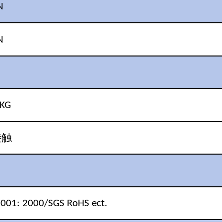
N
N
3KG
接触
001: 2000/SGS RoHS ect.