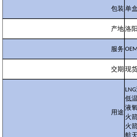
包装
单
产地
洛
服务
OE
交期
现
LNG
低
液
用途
火
火
航