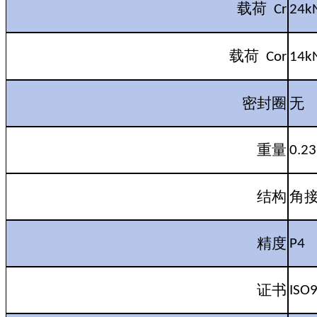
载荷
Cr
24k
载荷
Cor
14k
密封圈
无
重量
0.2
结构
角
精度
P4
证书
ISO9