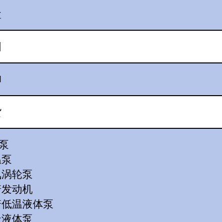
盒
阳
M
货
泵
温泵
氧涡轮泵
箭发动机
箭低温液体泵
天液体泵