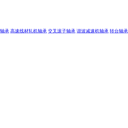
轴承
高速线材轧机轴承
交叉滚子轴承
谐波减速机轴承
转台轴承