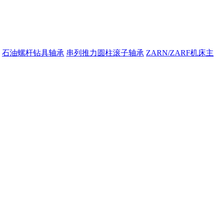
石油螺杆钻具轴承
串列推力圆柱滚子轴承
ZARN/ZARF机床主