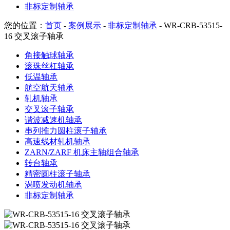
非标定制轴承
您的位置：
首页
-
案例展示
-
非标定制轴承
- WR-CRB-53515-
16 交叉滚子轴承
角接触球轴承
滚珠丝杠轴承
低温轴承
航空航天轴承
轧机轴承
交叉滚子轴承
谐波减速机轴承
串列推力圆柱滚子轴承
高速线材轧机轴承
ZARN/ZARF 机床主轴组合轴承
转台轴承
精密圆柱滚子轴承
涡喷发动机轴承
非标定制轴承