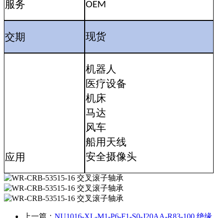
服务
OEM
交期
现货
机器人
医疗设备
机床
马达
风车
船用天线
安全摄像头
应用
上一篇：
NU1016-XL-M1-P6-F1-S0-J20AA-R83-100 绝缘