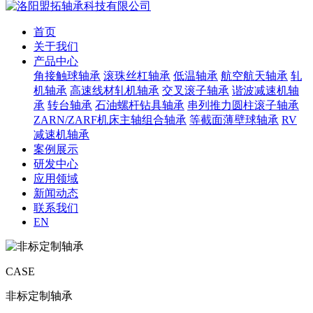
首页
关于我们
产品中心
角接触球轴承
滚珠丝杠轴承
低温轴承
航空航天轴承
轧
机轴承
高速线材轧机轴承
交叉滚子轴承
谐波减速机轴
承
转台轴承
石油螺杆钻具轴承
串列推力圆柱滚子轴承
ZARN/ZARF机床主轴组合轴承
等截面薄壁球轴承
RV
减速机轴承
案例展示
研发中心
应用领域
新闻动态
联系我们
EN
CASE
非标定制轴承