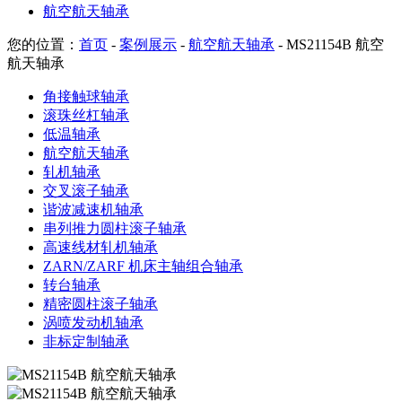
航空航天轴承
您的位置：
首页
-
案例展示
-
航空航天轴承
- MS21154B 航空
航天轴承
角接触球轴承
滚珠丝杠轴承
低温轴承
航空航天轴承
轧机轴承
交叉滚子轴承
谐波减速机轴承
串列推力圆柱滚子轴承
高速线材轧机轴承
ZARN/ZARF 机床主轴组合轴承
转台轴承
精密圆柱滚子轴承
涡喷发动机轴承
非标定制轴承