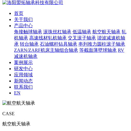
首页
关于我们
产品中心
角接触球轴承
滚珠丝杠轴承
低温轴承
航空航天轴承
轧
机轴承
高速线材轧机轴承
交叉滚子轴承
谐波减速机轴
承
转台轴承
石油螺杆钻具轴承
串列推力圆柱滚子轴承
ZARN/ZARF机床主轴组合轴承
等截面薄壁球轴承
RV
减速机轴承
案例展示
研发中心
应用领域
新闻动态
联系我们
EN
CASE
航空航天轴承