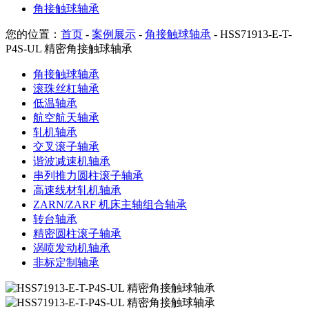
角接触球轴承
您的位置：
首页
-
案例展示
-
角接触球轴承
- HSS71913-E-T-
P4S-UL 精密角接触球轴承
角接触球轴承
滚珠丝杠轴承
低温轴承
航空航天轴承
轧机轴承
交叉滚子轴承
谐波减速机轴承
串列推力圆柱滚子轴承
高速线材轧机轴承
ZARN/ZARF 机床主轴组合轴承
转台轴承
精密圆柱滚子轴承
涡喷发动机轴承
非标定制轴承