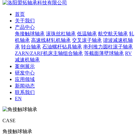
首页
关于我们
产品中心
角接触球轴承
滚珠丝杠轴承
低温轴承
航空航天轴承
轧
机轴承
高速线材轧机轴承
交叉滚子轴承
谐波减速机轴
承
转台轴承
石油螺杆钻具轴承
串列推力圆柱滚子轴承
ZARN/ZARF机床主轴组合轴承
等截面薄壁球轴承
RV
减速机轴承
案例展示
研发中心
应用领域
新闻动态
联系我们
EN
CASE
角接触球轴承