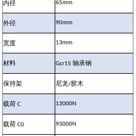
内径
65mm
外径
90mm
宽度
13mm
材料
轴承钢
Gcr15
保持架
尼龙
胶木
/
载荷
13000N
C
载荷
93000N
C0