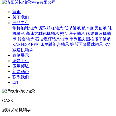
首页
关于我们
产品中心
角接触球轴承
滚珠丝杠轴承
低温轴承
航空航天轴承
轧
机轴承
高速线材轧机轴承
交叉滚子轴承
谐波减速机轴
承
转台轴承
石油螺杆钻具轴承
串列推力圆柱滚子轴承
ZARN/ZARF机床主轴组合轴承
等截面薄壁球轴承
RV
减速机轴承
案例展示
研发中心
应用领域
新闻动态
联系我们
EN
CASE
涡喷发动机轴承