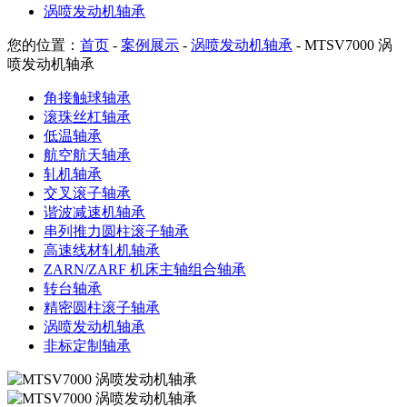
涡喷发动机轴承
您的位置：
首页
-
案例展示
-
涡喷发动机轴承
- MTSV7000 涡
喷发动机轴承
角接触球轴承
滚珠丝杠轴承
低温轴承
航空航天轴承
轧机轴承
交叉滚子轴承
谐波减速机轴承
串列推力圆柱滚子轴承
高速线材轧机轴承
ZARN/ZARF 机床主轴组合轴承
转台轴承
精密圆柱滚子轴承
涡喷发动机轴承
非标定制轴承