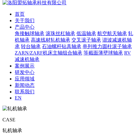
首页
关于我们
产品中心
角接触球轴承
滚珠丝杠轴承
低温轴承
航空航天轴承
轧
机轴承
高速线材轧机轴承
交叉滚子轴承
谐波减速机轴
承
转台轴承
石油螺杆钻具轴承
串列推力圆柱滚子轴承
ZARN/ZARF机床主轴组合轴承
等截面薄壁球轴承
RV
减速机轴承
案例展示
研发中心
应用领域
新闻动态
联系我们
EN
CASE
轧机轴承