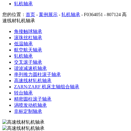
轧机轴承
您的位置：
首页
-
案例展示
-
轧机轴承
- F0364051 - 807124 高
速线材轧机轴承
角接触球轴承
滚珠丝杠轴承
低温轴承
航空航天轴承
轧机轴承
交叉滚子轴承
谐波减速机轴承
串列推力圆柱滚子轴承
高速线材轧机轴承
ZARN/ZARF 机床主轴组合轴承
转台轴承
精密圆柱滚子轴承
涡喷发动机轴承
非标定制轴承