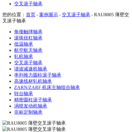
交叉滚子轴承
您的位置：
首页
-
案例展示
-
交叉滚子轴承
- RAU8005 薄壁交
叉滚子轴承
角接触球轴承
滚珠丝杠轴承
低温轴承
航空航天轴承
轧机轴承
交叉滚子轴承
谐波减速机轴承
串列推力圆柱滚子轴承
高速线材轧机轴承
ZARN/ZARF 机床主轴组合轴承
转台轴承
精密圆柱滚子轴承
涡喷发动机轴承
非标定制轴承