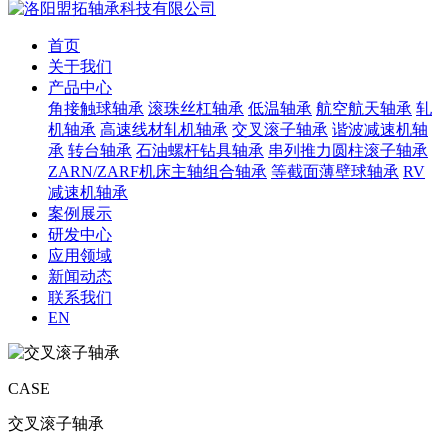
首页
关于我们
产品中心
角接触球轴承
滚珠丝杠轴承
低温轴承
航空航天轴承
轧
机轴承
高速线材轧机轴承
交叉滚子轴承
谐波减速机轴
承
转台轴承
石油螺杆钻具轴承
串列推力圆柱滚子轴承
ZARN/ZARF机床主轴组合轴承
等截面薄壁球轴承
RV
减速机轴承
案例展示
研发中心
应用领域
新闻动态
联系我们
EN
CASE
交叉滚子轴承