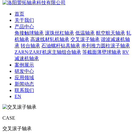
首页
关于我们
产品中心
角接触球轴承
滚珠丝杠轴承
低温轴承
航空航天轴承
轧
机轴承
高速线材轧机轴承
交叉滚子轴承
谐波减速机轴
承
转台轴承
石油螺杆钻具轴承
串列推力圆柱滚子轴承
ZARN/ZARF机床主轴组合轴承
等截面薄壁球轴承
RV
减速机轴承
案例展示
研发中心
应用领域
新闻动态
联系我们
EN
CASE
交叉滚子轴承