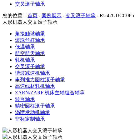
交叉滚子轴承
您的位置：
首页
-
案例展示
-
交叉滚子轴承
- RU42UUCC0P5
人形机器人交叉滚子轴承
角接触球轴承
滚珠丝杠轴承
低温轴承
航空航天轴承
轧机轴承
交叉滚子轴承
谐波减速机轴承
串列推力圆柱滚子轴承
高速线材轧机轴承
ZARN/ZARF 机床主轴组合轴承
转台轴承
精密圆柱滚子轴承
涡喷发动机轴承
非标定制轴承