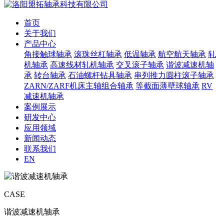
首页
关于我们
产品中心
角接触球轴承
滚珠丝杠轴承
低温轴承
航空航天轴承
轧
机轴承
高速线材轧机轴承
交叉滚子轴承
谐波减速机轴
承
转台轴承
石油螺杆钻具轴承
串列推力圆柱滚子轴承
ZARN/ZARF机床主轴组合轴承
等截面薄壁球轴承
RV
减速机轴承
案例展示
研发中心
应用领域
新闻动态
联系我们
EN
CASE
谐波减速机轴承