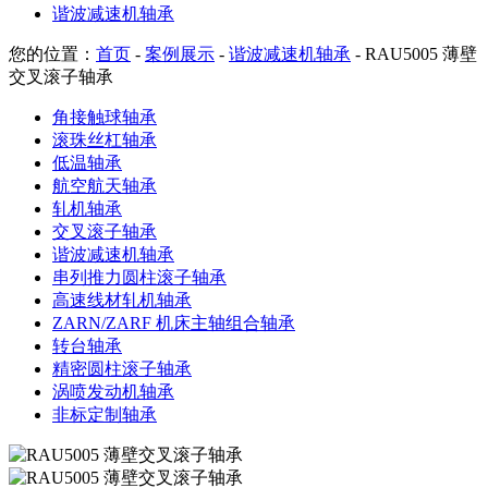
谐波减速机轴承
您的位置：
首页
-
案例展示
-
谐波减速机轴承
- RAU5005 薄壁
交叉滚子轴承
角接触球轴承
滚珠丝杠轴承
低温轴承
航空航天轴承
轧机轴承
交叉滚子轴承
谐波减速机轴承
串列推力圆柱滚子轴承
高速线材轧机轴承
ZARN/ZARF 机床主轴组合轴承
转台轴承
精密圆柱滚子轴承
涡喷发动机轴承
非标定制轴承