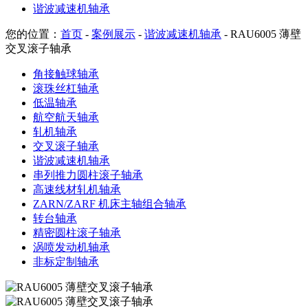
谐波减速机轴承
您的位置：
首页
-
案例展示
-
谐波减速机轴承
- RAU6005 薄壁
交叉滚子轴承
角接触球轴承
滚珠丝杠轴承
低温轴承
航空航天轴承
轧机轴承
交叉滚子轴承
谐波减速机轴承
串列推力圆柱滚子轴承
高速线材轧机轴承
ZARN/ZARF 机床主轴组合轴承
转台轴承
精密圆柱滚子轴承
涡喷发动机轴承
非标定制轴承