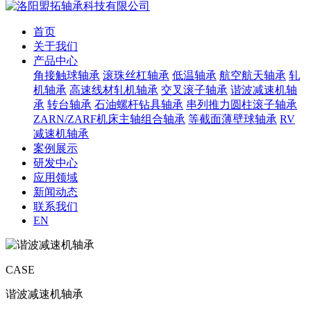
首页
关于我们
产品中心
角接触球轴承
滚珠丝杠轴承
低温轴承
航空航天轴承
轧
机轴承
高速线材轧机轴承
交叉滚子轴承
谐波减速机轴
承
转台轴承
石油螺杆钻具轴承
串列推力圆柱滚子轴承
ZARN/ZARF机床主轴组合轴承
等截面薄壁球轴承
RV
减速机轴承
案例展示
研发中心
应用领域
新闻动态
联系我们
EN
CASE
谐波减速机轴承