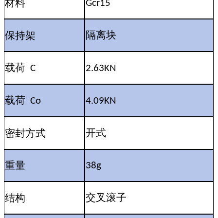
材料
Gcr15
保持架
隔离块
载荷
C
2.63KN
载荷
Co
4.09KN
密封方式
开式
重量
38g
结构
交叉滚子